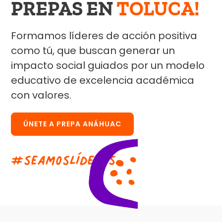
PREPAS EN
TOLUCA!
Formamos líderes de acción positiva
como tú, que buscan generar un
impacto social guiados por un modelo
educativo de excelencia académica
con valores.
ÚNETE A PREPA ANÁHUAC
#
s
e
a
m
o
s
L
í
d
e
r
e
s