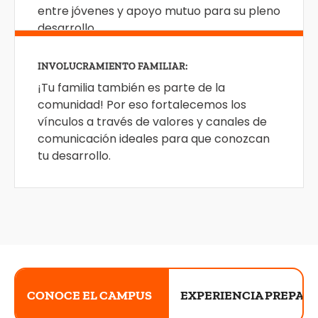
entre jóvenes y apoyo mutuo para su pleno
desarrollo.
EQUIPO DOCENTE PROFESIONAL:
RELACIONES PARA TODA LA VIDA:
EXPERIENCIAS FORMATIVAS:
INVOLUCRAMIENTO FAMILIAR:
Ellos cuentan con la preparación y
La interacción formativa con tus
Contamos con una visión humanista que
¡Tu familia también es parte de la
experiencia para potenciar tu desarrollo a
compañeros no solo favorece tu desarrollo
busca desarrollar en los jóvenes como tú,
comunidad! Por eso fortalecemos los
través de metodologías como el
personal, sino que también construye
habilidades en el ámbito social, cultural,
vínculos a través de valores y canales de
aprendizaje personalizado y la cultura
relaciones de amistad y futura vinculación
artístico, deportivo, de liderazgo,
comunicación ideales para que conozcan
maker.
profesional.
emprendimiento y compromiso social.
tu desarrollo.
CONOCE EL CAMPUS
EXPERIENCIA PREPA 