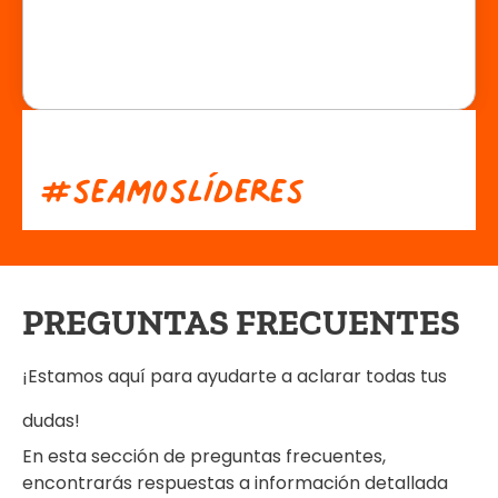
#
s
e
a
m
o
s
L
í
d
e
r
e
s
PREGUNTAS FRECUENTES
¡Estamos aquí para ayudarte a aclarar todas tus
dudas!
En esta sección de preguntas frecuentes,
encontrarás respuestas a información detallada