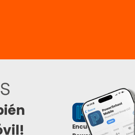
bién
vil!
Encuéntrala como