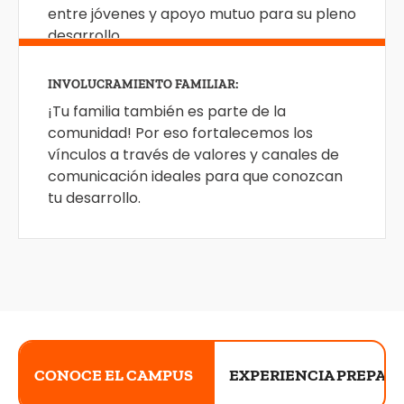
entre jóvenes y apoyo mutuo para su pleno
desarrollo.
EQUIPO DOCENTE PROFESIONAL:
RELACIONES PARA TODA LA VIDA:
EXPERIENCIAS FORMATIVAS:
INVOLUCRAMIENTO FAMILIAR:
Ellos cuentan con la preparación y
La interacción formativa con tus
Contamos con una visión humanista que
¡Tu familia también es parte de la
experiencia para potenciar tu desarrollo a
compañeros no solo favorece tu desarrollo
busca desarrollar en los jóvenes como tú,
comunidad! Por eso fortalecemos los
través de metodologías como el
personal, sino que también construye
habilidades en el ámbito social, cultural,
vínculos a través de valores y canales de
aprendizaje personalizado y la cultura
relaciones de amistad y futura vinculación
artístico, deportivo, de liderazgo,
comunicación ideales para que conozcan
maker.
profesional.
emprendimiento y compromiso social.
tu desarrollo.
CONOCE EL CAMPUS
EXPERIENCIA PREPA 