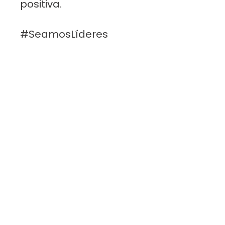
positiva.
#SeamosLíderes