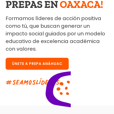
PREPAS EN
OAXACA!
Formamos líderes de acción positiva
como tú, que buscan generar un
impacto social guiados por un modelo
educativo de excelencia académica
con valores.
ÚNETE A PREPA ANÁHUAC
#
s
e
a
m
o
s
L
í
d
e
r
e
s