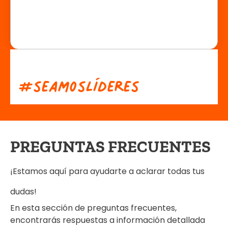
#
s
e
a
m
o
s
L
í
d
e
r
e
s
PREGUNTAS FRECUENTES
¡Estamos aquí para ayudarte a aclarar todas tus
dudas!
En esta sección de preguntas frecuentes,
encontrarás respuestas a información detallada