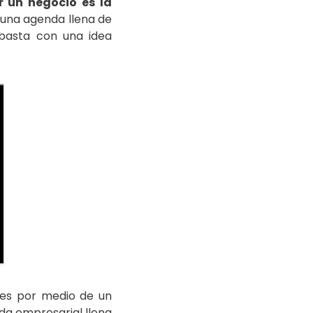
 un negocio es la
 una agenda llena de
 basta con una idea
res por medio de un
ida empresarial llena