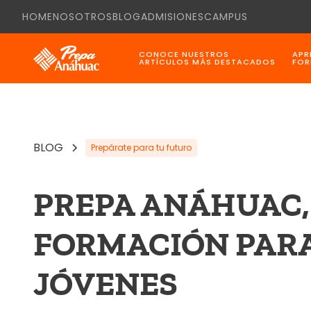
HOME
NOSOTROS
BLOG
ADMISIONES
CAMPUS
CONOCE NUESTROS
APR
ARTÍCULOS MÁS DESTACADOS
FOR
BLOG
Prepárate para tu futuro
PREPA ANÁHUAC,
FORMACIÓN PAR
JÓVENES