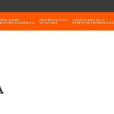
ENDE SOBRE
PREPÁRATE PARA
CONOCE MÁS DE LA
MACIÓN ACADÉMICA
TU FUTURO
OFERTA DE EXPERIENCIAS
A