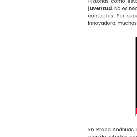
Historias como es
juventud
. No es n
contactos. Por sup
innovadora, muchas 
En Prepa Anáhuac n
plan de estudios que