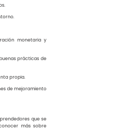
os.
ntorno.
ración monetaria y
buenas prácticas de
nta propia.
ones de mejoramiento
mprendedores que se
a conocer más sobre