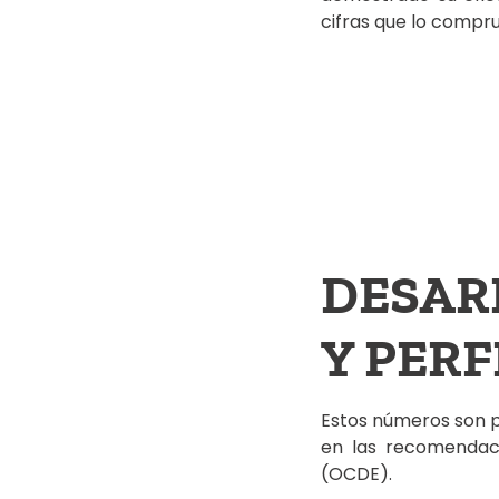
cifras que lo compr
DESAR
Y PER
Estos números son p
en las recomendaci
(OCDE).