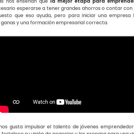
tas nos enseñan que
la mejor etapa para emprender
ecesario esperarse a tener grandes ahorros o contar con
uesto que eso ayuda, pero para iniciar una empresa
ganas y una formación empresarial correcta.
os gusta impulsar el talento de jóvenes emprendedo
 fortalece su visión de negocios y los prepara para una v