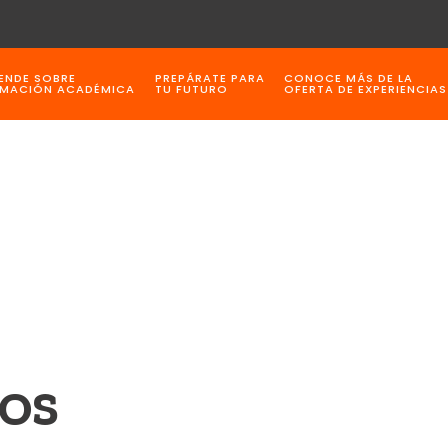
ENDE SOBRE
PREPÁRATE PARA
CONOCE MÁS DE LA
MACIÓN ACADÉMICA
TU FUTURO
OFERTA DE EXPERIENCIAS
LOS