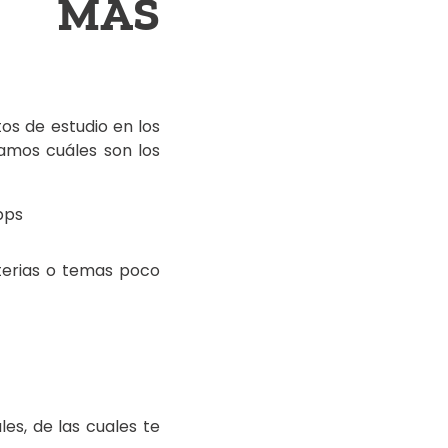
O MÁS
os de estudio en los
tamos cuáles son los
pps
terias o temas poco
es, de las cuales te