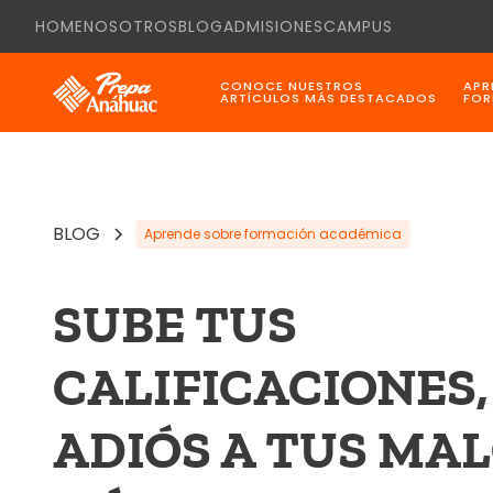
HOME
NOSOTROS
BLOG
ADMISIONES
CAMPUS
CONOCE NUESTROS
APR
ARTÍCULOS MÁS DESTACADOS
FOR
BLOG
Aprende sobre formación académica
SUBE TUS
CALIFICACIONES,
ADIÓS A TUS MA