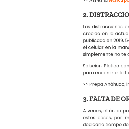
>> Así es la
técnica p
2. DISTRACCI
Las distracciones 
crecido en la actua
publicada en 2019, 5
el celular en la man
simplemente no te d
Solución: Platica co
para encontrar la f
>> Prepa Anáhuac, i
3. FALTA DE 
A veces, el único p
estos casos, por m
dedicarle tiempo de