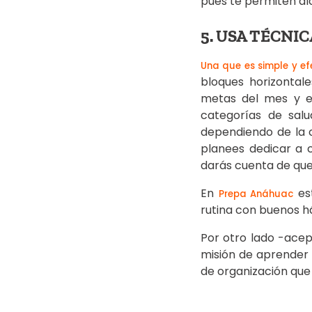
pues te permiten alc
5. USA TÉCNI
Una que es simple y efe
bloques horizontal
metas del mes y en
categorías de salu
dependiendo de la 
planees dedicar a 
darás cuenta de que
En
est
Prepa Anáhuac
rutina con buenos há
Por otro lado -ace
misión de aprender l
de organización que 