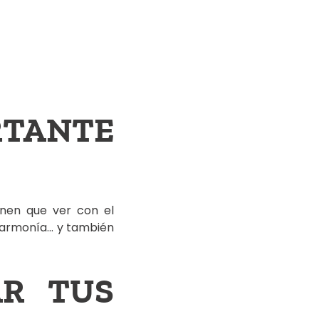
TANTE
ienen que ver con el
n armonía… y también
AR TUS