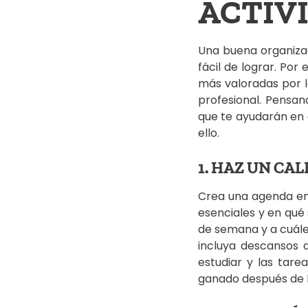
ACTIV
Una buena organiza
fácil de lograr. Por
más valoradas por l
profesional. Pensan
que te ayudarán en 
ello.
1. HAZ UN CA
Crea una agenda en l
esenciales y en qué 
de semana y a cuále
incluya descansos 
estudiar y las tare
ganado después de h