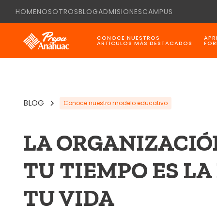
HOME
NOSOTROS
BLOG
ADMISIONES
CAMPUS
CONOCE NUESTROS
APR
ARTÍCULOS MÁS DESTACADOS
FOR
BLOG
Conoce nuestro modelo educativo
LA ORGANIZACIÓ
TU TIEMPO ES LA
TU VIDA