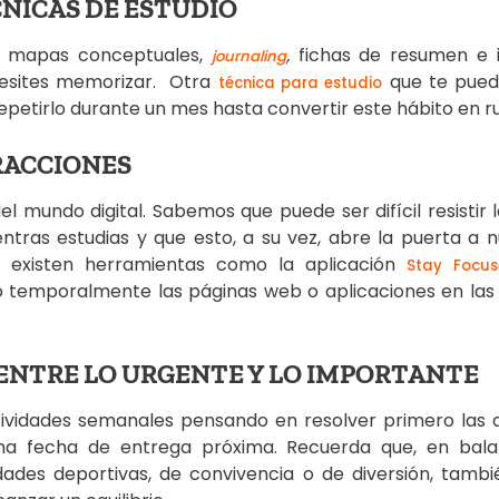
ÉCNICAS DE ESTUDIO
n mapas conceptuales,
,
fichas de resumen e i
journaling
esites memorizar. Otra
que te pued
técnica para estudio
 repetirlo durante un mes hasta convertir este hábito en ru
TRACCIONES
l mundo digital. Sabemos que puede ser difícil resistir 
entras estudias y que esto, a su vez, abre la puerta a n
lo existen herramientas como la aplicación
Stay Focus
 o temporalmente las páginas web o aplicaciones en las
 ENTRE LO URGENTE Y LO IMPORTANTE
ctividades semanales pensando en resolver primero las 
 una fecha de entrega próxima. Recuerda que, en bal
idades deportivas, de convivencia o de diversión, tamb