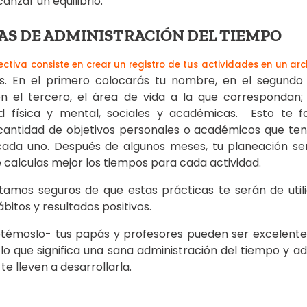
anzar un equilibrio.
CAS DE ADMINISTRACIÓN DEL TIEMPO
ctiva consiste en crear un registro de tus actividades en un arc
es. En el primero colocarás tu nombre, en el segundo
 el tercero, el área de vida a la que correspondan; p
d física y mental, sociales y académicas. Esto te fac
cantidad de objetivos personales o académicos que ten
cada uno. Después de algunos meses, tu planeación ser
 calculas mejor los tiempos para cada actividad.
amos seguros de que estas prácticas te serán de util
bitos y resultados positivos.
ptémoslo- tus papás y profesores pueden ser excelent
o que significa una sana administración del tiempo y adq
te lleven a desarrollarla.