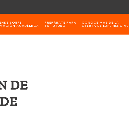
ENDE SOBRE
PREPÁRATE PARA
CONOCE MÁS DE LA
MACIÓN ACADÉMICA
TU FUTURO
OFERTA DE EXPERIENCIAS
N DE
 DE