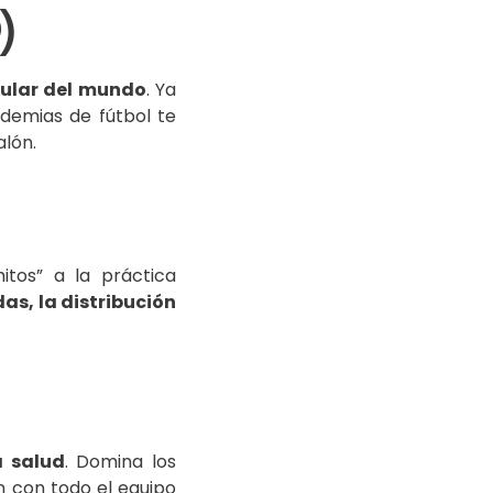
)
ular del mundo
. Ya
ademias de fútbol te
alón.
tos” a la práctica
as, la distribución
a salud
. Domina los
n con todo el equipo