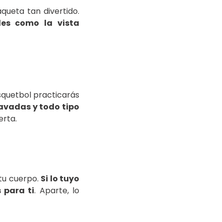
queta tan divertido.
des como la vista
squetbol practicarás
avadas y todo tipo
erta.
 tu cuerpo.
Si lo tuyo
s para ti
. Aparte, lo