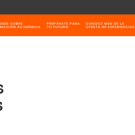
ENDE SOBRE
PREPÁRATE PARA
CONOCE MÁS DE LA
MACIÓN ACADÉMICA
TU FUTURO
OFERTA DE EXPERIENCIAS
S
S