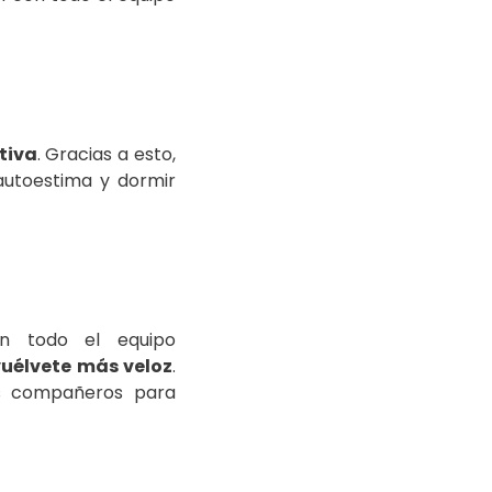
tiva
. Gracias a esto,
 autoestima y dormir
on todo el equipo
 vuélvete más veloz
.
es compañeros para