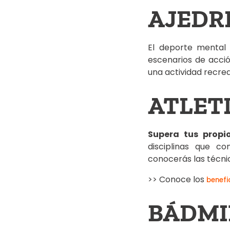
AJEDR
El deporte mental
escenarios de acció
una actividad recreat
ATLET
Supera tus propi
disciplinas que c
conocerás las técnic
>> Conoce los
benefi
BÁDM