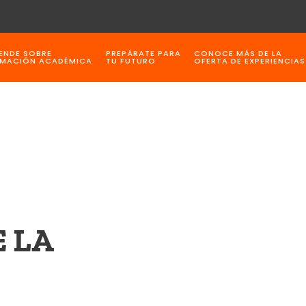
ENDE SOBRE
PREPÁRATE PARA
CONOCE MÁS DE LA
MACIÓN ACADÉMICA
TU FUTURO
OFERTA DE EXPERIENCIAS
 LA