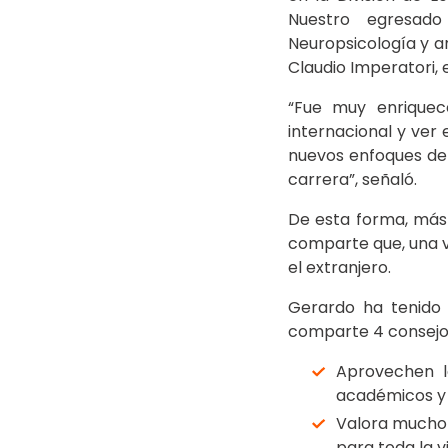
Nuestro egresado
Neuropsicología y ana
Claudio Imperatori, 
“Fue muy enriquece
internacional y ver
nuevos enfoques de 
carrera”, señaló.
De esta forma, más 
comparte que, una ve
el extranjero.
Gerardo ha tenido
comparte 4 consejos
Aprovechen l
académicos y c
Valora mucho 
para toda la v