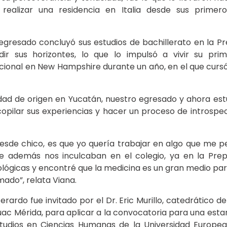
 realizar una residencia en Italia desde sus primer
egresado concluyó sus estudios de bachillerato en la 
r sus horizontes, lo que lo impulsó a vivir su pri
cional en New Hampshire durante un año, en el que cursó
udad de origen en Yucatán, nuestro egresado y ahora est
pilar sus experiencias y hacer un proceso de introspe
esde chico, es que yo quería trabajar en algo que me per
e además nos inculcaban en el colegio, ya en la Prep
lógicas y encontré que la medicina es un gran medio para
mado”, relata Viana.
ardo fue invitado por el Dr. Eric Murillo, catedrático de
ac Mérida, para aplicar a la convocatoria para una estan
studios en Ciencias Humanas de la Universidad Europea