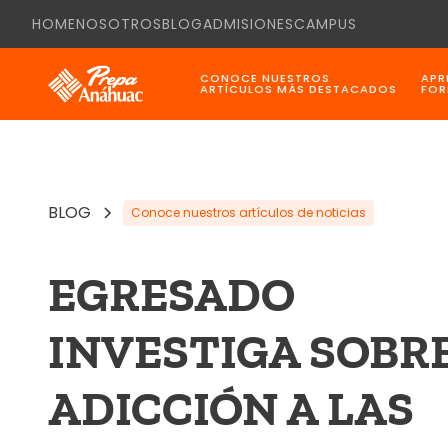
HOME
NOSOTROS
BLOG
ADMISIONES
CAMPUS
CONOCE NUESTROS
APR
ARTÍCULOS MÁS DESTACADOS
FOR
BLOG
Conoce nuestros artículos de noticias
EGRESADO
INVESTIGA SOBRE
ADICCIÓN A LAS