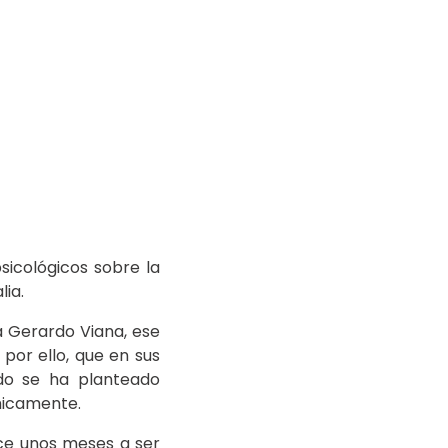
sicológicos sobre la
lia.
 Gerardo Viana, ese
 por ello, que en sus
rdo se ha planteado
micamente.
ace unos meses a ser