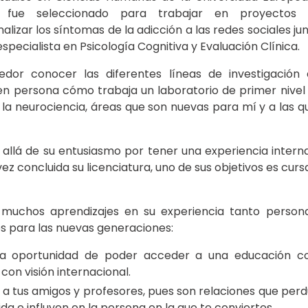
 fue seleccionado para trabajar en proyectos 
lizar los síntomas de la adicción a las redes sociales jun
especialista en Psicología Cognitiva y Evaluación Clínica.
dor conocer las diferentes líneas de investigación 
 en persona cómo trabaja un laboratorio de primer nivel
la neurociencia, áreas que son nuevas para mí y a las q
allá de su entusiasmo por tener una experiencia intern
z concluida su licenciatura, uno de sus objetivos es curs
 muchos aprendizajes en su experiencia tanto perso
 para las nuevas generaciones:
a oportunidad de poder acceder a una educación co
on visión internacional.
a tus amigos y profesores, pues son relaciones que pe
ida e influyen en la persona en la que te conviertes.