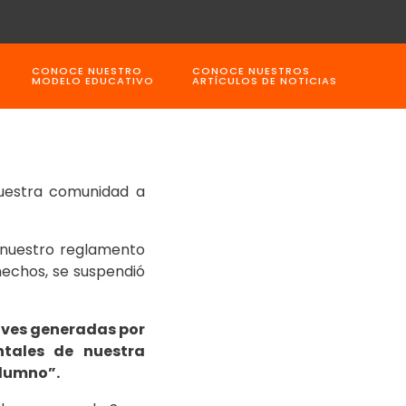
CONOCE NUESTRO
CONOCE NUESTROS
MODELO EDUCATIVO
ARTÍCULOS DE NOTICIAS
nuestra comunidad a
n nuestro reglamento
hechos, se suspendió
aves generadas por
ntales de nuestra
alumno”.