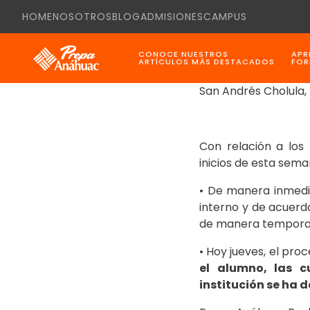
HOME
NOSOTROS
BLOG
ADMISIONES
CAMPUS
CONOCE NUESTROS
APR
ARTÍCULOS MÁS DESTACADOS
FOR
San Andrés Cholula,
Con relación a los
inicios de esta sema
• De manera inmedia
interno y de acuerd
de manera temporal
• Hoy jueves, el pro
el alumno, las c
institución se ha 