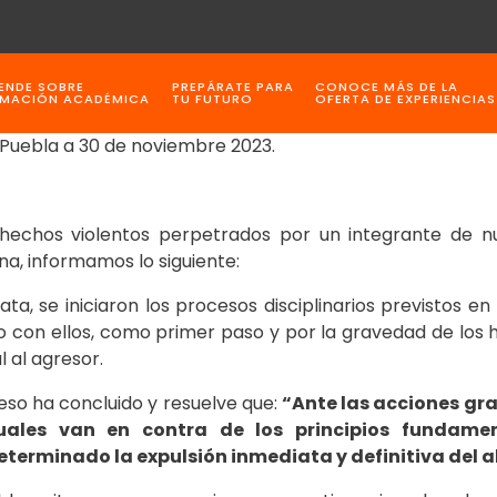
ENDE SOBRE
PREPÁRATE PARA
CONOCE MÁS DE LA
MACIÓN ACADÉMICA
TU FUTURO
OFERTA DE EXPERIENCIAS
 Puebla a 30 de noviembre 2023.
 hechos violentos perpetrados por un integrante de 
na, informamos lo siguiente:
ta, se iniciaron los procesos disciplinarios previstos e
o con ellos, como primer paso y por la gravedad de los 
 al agresor.
ceso ha concluido y resuelve que:
“Ante las acciones gr
uales van en contra de los principios fundame
determinado la expulsión inmediata y definitiva del 