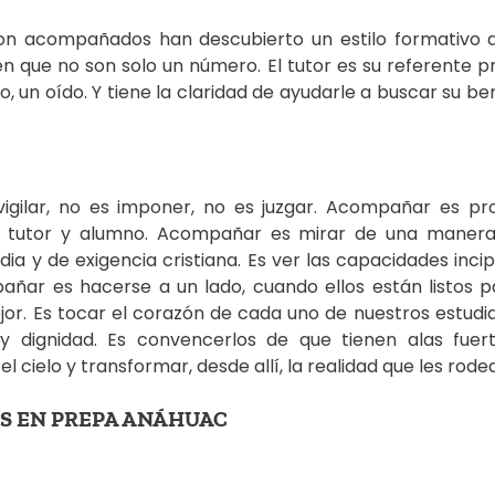
son acompañados han descubierto un estilo formativo di
 que no son solo un número. El tutor es su referente pri
o, un oído. Y tiene la claridad de ayudarle a buscar su ben
gilar, no es imponer, no es juzgar. Acompañar es pro
e tutor y alumno. Acompañar es mirar de una manera
ia y de exigencia cristiana. Es ver las capacidades inci
añar es hacerse a un lado, cuando ellos están listos p
jor. Es tocar el corazón de cada uno de nuestros estudia
 y dignidad. Es convencerlos de que tienen alas fuer
l cielo y transformar, desde allí, la realidad que les rodea
S EN PREPA ANÁHUAC