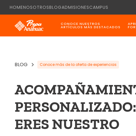
HOME
NOSOTROS
BLOG
ADMISIONES
CAMPUS
CONOCE NUESTROS
APR
ARTÍCULOS MÁS DESTACADOS
FOR
BLOG
Conoce más de la oferta de experiencias
ACOMPAÑAMIEN
PERSONALIZADO:
ERES NUESTRO