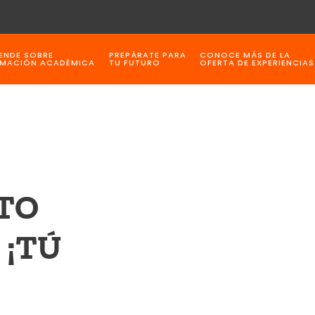
ENDE SOBRE
PREPÁRATE PARA
CONOCE MÁS DE LA
MACIÓN ACADÉMICA
TU FUTURO
OFERTA DE EXPERIENCIAS
TO
 ¡TÚ