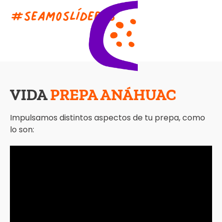
#
s
e
a
m
o
s
L
í
d
e
r
e
s
VIDA
PREPA ANÁHUAC
Impulsamos distintos aspectos de tu prepa, como
lo son: