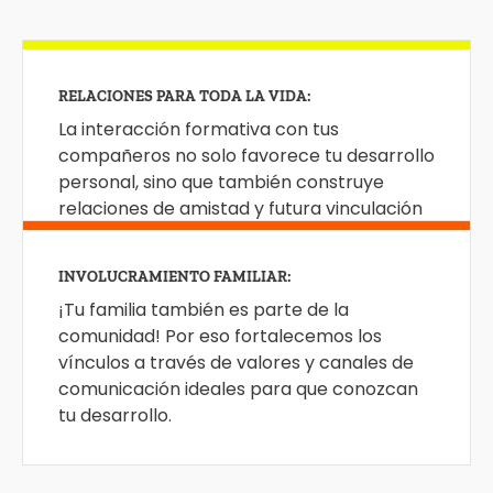
RELACIONES PARA TODA LA VIDA:
La interacción formativa con tus
compañeros no solo favorece tu desarrollo
personal, sino que también construye
relaciones de amistad y futura vinculación
profesional.
EXPERIENCIAS FORMATIVAS:
INVOLUCRAMIENTO FAMILIAR:
Contamos con una visión humanista que
¡Tu familia también es parte de la
busca desarrollar en los jóvenes como tú,
comunidad! Por eso fortalecemos los
habilidades en el ámbito social, cultural,
vínculos a través de valores y canales de
artístico, deportivo, de liderazgo,
comunicación ideales para que conozcan
emprendimiento y compromiso social.
tu desarrollo.