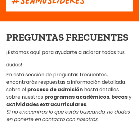
#
s
e
a
m
o
s
L
í
d
e
r
e
s
PREGUNTAS FRECUENTES
¡Estamos aquí para ayudarte a aclarar todas tus
dudas!
En esta sección de preguntas frecuentes,
encontrarás respuestas a información detallada
sobre el
proceso de admisión
hasta detalles
sobre nuestros
programas académicos
,
becas
y
actividades extracurriculares
.
Si no encuentras lo que estás buscando, no dudes
en ponerte en contacto con nosotros.